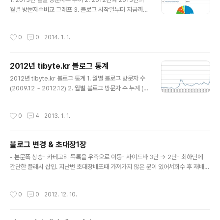
월별 방문자수비교 그래프 3. 블로그 시작일부터 지금까지
월별 방문자 수 4. 인터넷 브라우저별 페이지뷰 비율 5. 모
바일기기별 페이지뷰 비율
작성시간
0
0
2014. 1. 1.
2012년 tibyte.kr 블로그 통계
글 내용
2012년 tibyte.kr 블로그 통계 1. 월별 블로그 방문자 수
(2009.12 ~ 2012.12) 2. 월별 블로그 방문자 수 누계 (2
009.12 ~ 2012.12) 3. 국가별 유입 비율 (2012) 4. 지역
별 유입 비율(국내, 2012) 5. 유입 브라우저 비율 (2012)
작성시간
0
4
2013. 1. 1.
블로그 변경 & 초대장1장
글 내용
- 본문폭 상승- 카테고리 목록을 우측으로 이동- 사이드바 3단 -> 2단- 최하단에
간단한 플래시 삽입. 지난번 초대장배포때 가져가지 않은 분이 있어서회수 후 재배포
합니다.아래 양식에 맞게 비밀덧글을 작성하신분께 선착순으로 드립니다.(선착순 1
명) 1. 메일주소 2. 개설하고자 하는 블로그의 주제나 방향3. 기존에 운영하던 블로그
작성시간
0
0
2012. 12. 10.
주소 (있을 경우에만)