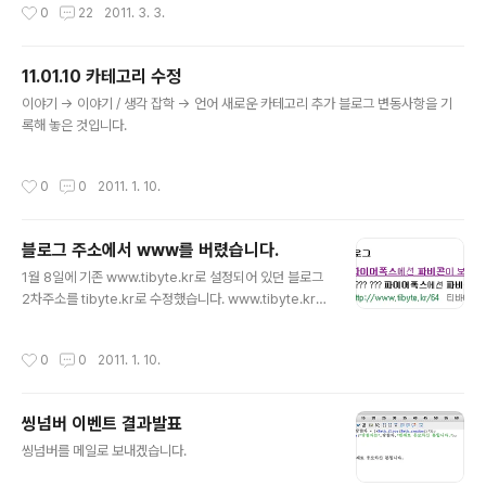
작성시간
0
22
2011. 3. 3.
어주세요. - 덧글 내용과 덧글 순서를 고려하여 배포해드립니다.
11.01.10 카테고리 수정
글 내용
이야기 -> 이야기 / 생각 잡학 -> 언어 새로운 카테고리 추가 블로그 변동사항을 기
록해 놓은 것입니다.
작성시간
0
0
2011. 1. 10.
블로그 주소에서 www를 버렸습니다.
글 내용
1월 8일에 기존 www.tibyte.kr로 설정되어 있던 블로그
2차주소를 tibyte.kr로 수정했습니다. www.tibyte.kr보
다, www가 붙지않은 tibyte.kr이 더 간단하고 쉬워 보여
서 그렇게 하게 되었는데 네이버 검색 rss등록을 새로 해
작성시간
0
0
2011. 1. 10.
야되는건 아닌지 그리고 또(저번에 블로그주소 변경했을때
처럼) 검색이 안되고 며칠을 기다려야 하는 건 아닌지 걱정
이 되었는데, 다행이 그런 현상은 발생하지 않더군요. 변경
씽넘버 이벤트 결과발표
전 네이버 검색결과 변경 후 네이버 검색결과(www가 빠
글 내용
져있다.) ==============================
씽넘버를 메일로 보내겠습니다.
===================================