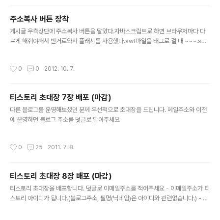
주소복사 버튼 장착
글 내용
게시글 우측상단에 주소복사 버튼을 달았다.자바스크립트로 하면 브라우저마다 다
르게 해줘야해서 번거로와서 플래시를 사용했다.swf파일을 태그로 걸 때 ~~~.sw
f?변수=값 형태로 글번호가 담긴 쿼리를 넘겨준 뒤 플래시에서는 LoaderInfo로 읽
어들인다.var obj:Object = LoaderInfo(this.root.loaderInfo).parameters;
작성시간
0
0
2012. 10. 7.
넘겨받은 글번호값으로 글주소를 완성한 뒤 클립보드에 복사하고 ExternalInterfa
ce로 alert창을 띄워주면 끝. 크롬, 파이어폭스, 돌핀브라우저(모바일), IE9 에서 테
스트 해봤더니 복사가 잘 된다. (파이어폭스에서는 가끔 정지현상이 발생)
티스토리 초대장 7장 배포 (마감)
글 내용
다른 블로그를 운영해보셨던 분께 우선적으로 초대장을 드립니다. 메일주소와 이전
에 운영하던 블로그 주소를 덧글로 달아주세요
작성시간
0
25
2011. 7. 8.
티스토리 초대장 8장 배포 (마감)
글 내용
티스토리 초대장을 배포합니다. 덧글로 이메일주소를 적어주세요 - 이메일주소가 티
스토리 아이디가 됩니다.(블로그주소, 필명(닉네임)은 아이디와 관련없습니다.) - 덧
글을 달 때 비공개로 다는 것을 권장합니다.(개인정보보호) - 티스토리 초대장을 받
으시려는 이유를 간단하게 적어주세요 - 이미 운영하고있는 블로그가 있으시다면 적