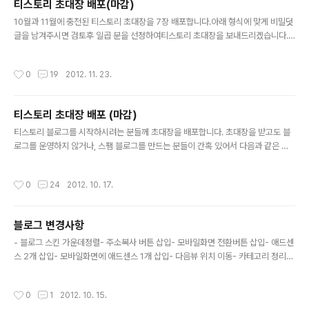
티스토리 초대장 배포(마감)
글 내용
10월과 11월에 충전된 티스토리 초대장을 7장 배포합니다.아래 형식에 맞게 비밀덧
글을 남겨주시면 검토후 일곱 분을 선정하여티스토리 초대장을 보내드리겠습니다.
1. 메일주소 2. 개설하고자 하는 블로그의 주제나 방향3. 기존에 운영하던 블로그 주
소 (있을 경우에만) 마감기한 : 24시간 이내 (선착순 아님)
작성시간
0
19
2012. 11. 23.
티스토리 초대장 배포 (마감)
글 내용
티스토리 블로그를 시작하시려는 분들께 초대장을 배포합니다. 초대장을 받고도 블
로그를 운영하지 않거나, 스팸 블로그를 만드는 분들이 간혹 있어서 다음과 같은 양
식에 맞게 덧글을 작성해주시기 바랍니다. (비밀댓글로 하셔도 됩니다.) - 초대장을
받을 메일 주소 - 블로그 개설 목적 - (있을 시) 기존에 운영하던 블로그 주소 초대장
작성시간
0
24
2012. 10. 17.
갯수가 한정되어 있어서 전부 보내드리지 못한 점 아쉽지만 검토 후 총 네 분에게 보
내드리겠습니다. 마감되었습니다. 초대장 갯수가 한정되어 있어서 보다 많은 분들께
보내드리지 못한 점 아쉽습니다.
블로그 변경사항
글 내용
- 블로그 스킨 가운데정렬- 주소복사 버튼 삽입- 모바일화면 전환버튼 삽입- 애드센
스 2개 삽입- 모바일화면에 애드센스 1개 삽입- 다음뷰 위치 이동- 카테고리 정리-
본문 폭 축소- 우측 사이드바 간격 수정
작성시간
0
1
2012. 10. 15.