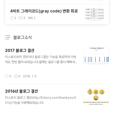
4비트 그레이코드(gray code) 변환 회로
2
3
조회
2
블로그소식
분류 전체보기
주요 글 목록
2017 블로그 결산
글 내용
티스토리에서 연초마다 블로그결산 기능을 제공하여 이번
에도 한번 돌려 보았습니다.올해는 블로그를 좀더 해봐야
겠습니다. 근데 github으로 옮길까 하는 생각도...
작성시간
0
0
2018. 1. 9.
2016년 블로그 결산
글 내용
티스토리 블로그 결산(http://tistory.com/thankyou/2
016)기능을 사용해보았습니다.