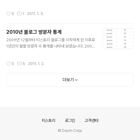
===================================
==
작성시간
0
1
2011. 1. 3.
2010년 블로그 방문자 통계
글 내용
2009년 12월부터 티스토리 블로그를 시작하게 된 이후로
1년간의 월별 방문자 수 통계를 나타내 보았습니다. 2009
년부터 블로그를 열긴 했지만, 거의 포스트도 쓰지 않고 방
치해놔서 그런지 월 방문자 수가 다른 블로그들의 일일 방
작성시간
0
5
2011. 1. 2.
문자 수 보다도 적습니다 ㅋ 월별 방문자 수 입니다. 아래에
서 위의 순서로 되어 있습니다. 블로그에 포스트를 다시 올
리기 시작한 10년 12월부터는 방문자수가 올라가기 시작
더보기
합니다. 누적 방문자 수 입니다. 자세한 통계를 내 주는 곳
도 있던데 아직 그런걸 잘 몰라서(-_-;) 단순한 방문자 숫자
만 올린겁니다. ㄹㄹ
의안내
티스토리
로그인
고객센터
© Daum Corp.