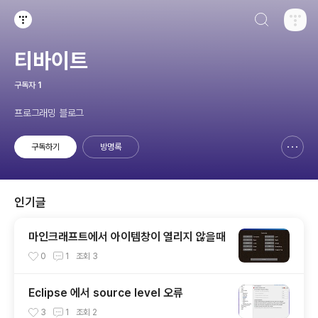
검색하기
티스토리
티바이트
구독자
1
프로그래밍 블로그
구독하기
방명록
신고하기 레이어
열기
인기글
마인크래프트에서 아이템창이 열리지 않을때
0
1
조회
3
Eclipse 에서 source level 오류
3
1
조회
2