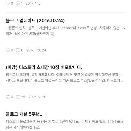
작성시간
0
1
2017. 1. 5.
블로그 업데이트 (2016.10.24)
글 내용
- 웹폰트 설치- 블로그 메인화면 추가- center태그 css로 변경- 사용하지 않는 JS
제거- 레이아웃 변경(글자크기 등)
작성시간
0
0
2016. 10. 24.
(마감) 티스토리 초대장 10장 배포합니다.
글 내용
티스토리 초대장 10장 배포합니다. 아래 양식에 맞추어 알맞게 작성해주신 분께 순
서대로 드립니다. 1. 블로그 개설 목적2. 기존 블로그 주소(있을 경우)3. 티스토리 아
이디로 쓸 메일주소 (초대장 받을 메일) 전송 후 24시간 내 수령하지 않는 경우에는
취소될 수 있습니다. 마감되었습니다.
작성시간
0
25
2015. 9. 20.
블로그 개설 5주년..
글 내용
티스토리 블로그를 처음 만든 지 벌써 5년이 됐네요...이제 방학도 했으니 다시 포스
팅을 시작해봐야겠네요.