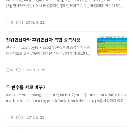
[5]; 연산자우선순위에서 배열첨자인[]가 먼저이므로 C는 배열이다. 크기가 5인 배
열. 즉 int형 포인터(int *)를 5개 담을 수 있는 배열이다. int (*D)[5]; 괄호 안을 먼
저 처리하므로 D는 포인터이다.크기가 5인 int형 배열(int [5])의 포인터를 할당할
작성시간
0
1
2014. 3. 22.
수 있는 포인터인 것이다. int *(*E)[5];D와 같이 괄호 안을 먼저 처리하므로 E는 포
인터이다.이 것 역시 남은 부분을 보면 E가 무슨 포인터인지 알 수 있는데,남은부분
이 int *[5]이므로 E는 int *[5]의 포인터를 담을 수 있는 포인터가 된다.이 int *[5]
전위연산자와 후위연산자 복합,중복사용
꼴은 C와 같은 형태이다. 이것을 참조해서 ..
글 내용
관련글 : http://tibyte.kr/252 1.전위/후위 증감 연산자를
복합적으로 썼을 경우에 대한 분석을 간단하게 해 보았다.
C언어로 코드를 작성하여 VC++컴파일러로 x86어셈블
리를 뽑았다. 2. 사례1) 전후위 연산자를 앞뒤로 쓴 경우 in
작성시간
0
0
2013. 3. 25.
t a=1;00E53427 mov dword ptr [ebp-8],1 int b=
1;00E5342E mov dword ptr [ebp-14h],1 int c=1;
00E53435 mov dword ptr [ebp-20h],1 int num1
두 변수를 서로 바꾸기
= b+++a+++c;00E5343C mov eax,dword ptr
글 내용
[ebp-14h] 00E5343F add eax,dword ptr [ebp-
#include void main() { int a = 2; int b = 7; printf("a=%d, b=%d\n",a,b); b
8] 00E53442 add eax,dword ptr [ebp-20h] 00
= a-b; a = a-b; b = a+b; printf("a=%d, b=%d\n",a,b); } c를 사용하지 않고
E..
정수 a와b를 교체 최근 관련글 : ( http://www.tibyte.kr/158 )
작성시간
0
6
2011. 5. 28.