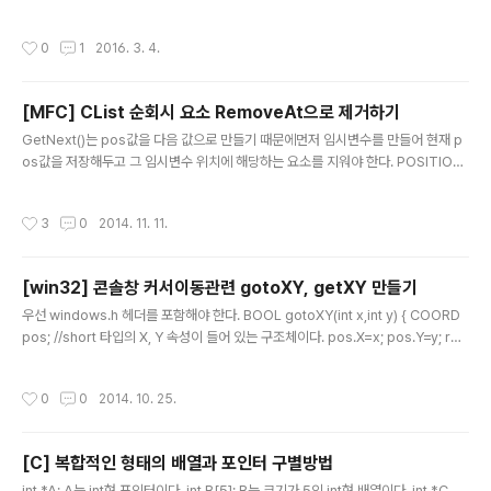
으로 컴파일된다. main.c #include int main(void) { #include "source.txt"
unary.c 에서 볼 수 있다.) 위 그림에서처럼 컴파일러에 따
//'hello world!'가 출력된다. return 0; } source.txt printf("hello world!\n");
라 결과가 다르게 나오는 것..
작성시간
0
1
2016. 3. 4.
https://github.com/tibyte/practice/tree/master/C/include
[MFC] CList 순회시 요소 RemoveAt으로 제거하기
글 내용
GetNext()는 pos값을 다음 값으로 만들기 때문에먼저 임시변수를 만들어 현재 p
os값을 저장해두고 그 임시변수 위치에 해당하는 요소를 지워야 한다. POSITION
pos = list.GetHeadPosition();POSITION posTemp;while(pos != NULL)
{ posTemp = pos; CMyType myType = list.GetNext(pos); if(....CMyTy
작성시간
3
0
2014. 11. 11.
pe이 요소삭제조건일 때) { list.RemoveAt(posTemp); }} POSITOIN타입이 t
ypedef __POSITION* POSITION; 와 같이 정의되어있기 때문에 getNext()에
서 pos값을 변경할 수 있는것이다.
[win32] 콘솔창 커서이동관련 gotoXY, getXY 만들기
글 내용
우선 windows.h 헤더를 포함해야 한다. BOOL gotoXY(int x,int y) { COORD
pos; //short 타입의 X, Y 속성이 들어 있는 구조체이다. pos.X=x; pos.Y=y; ret
urn SetConsoleCursorPosition(GetStdHandle(STD_OUTPUT_HANDL
E),pos); } 보통 set메서드가 있으면 get메서드가 있기 마련이지만 커서위치를 얻
작성시간
0
0
2014. 10. 25.
으려면 GetConsoleCursorPosition같은게 없어서 좀 다른방법을 써야 한다. 여
기서는 GetConsoleScreenBufferInfo()함수를 쓰는데buf.dwCursorPositio
n역시 COORD 타입이다. COORD getXY() { COORD pos; CONSOLE_SCR
[C] 복합적인 형태의 배열과 포인터 구별방법
EEN_BUF..
글 내용
int *A; A는 int형 포인터이다. int B[5]; B는 크기가 5인 int형 배열이다. int *C