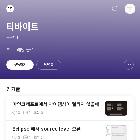
검색하기
티스토리
티바이트
구독자
1
프로그래밍 블로그
구독하기
방명록
신고하기 레이어
열기
인기글
마인크래프트에서 아이템창이 열리지 않을때
0
1
조회
3
Eclipse 에서 source level 오류
3
1
조회
2