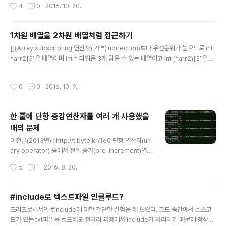
작성시간
4
0
2016. 10. 20.
들을 포함하고 있는 것을 볼 수 있다. 프로그래밍 대회 등에
서 이 헤더를 사용하여 코딩시간을 단축할 수 있다.C언어
표준헤더가 아니므로 Visual Studio에서는 사용할 수 없
1차원 배열을 2차원 배열처럼 접근하기
다. ex) #include int main(){ std::stack s; std::queu
글 내용
e q; std::vector v; printf("abc\n"); printf("%d\n", (i
[](Array subscripting 연산자) 가 *(indirection)보다 우선순위가 높으므로 int
nt)sqrt(100)); return 0;}
*arr2[3]은 배열이며 int * 타입을 3개 담을 수 있는 배열이고 int (*arr2)[3]은 포
인터이며, int[3]타입을 가리킬 수 있는 포인터이다. 123456789101112131415
#include int main(){ int arr1[] = {10, 20, 30, 40, 50, 60, 70, 80, 90}; int
작성시간
0
0
2016. 10. 9.
(*arr2)[3] = (int(*)[3])arr1; for(int i=0; i
한 줄에 단항 증감연산자를 여러 개 사용했을
때의 문제
글 내용
이전글(2013년) : http://tibyte.kr/160 단항 연산자(un
ary operator) 중에서 전위 증가(pre-increment)연산
자와 후위 증가(post-increment) 연산자를 같은 줄에 사
작성시간
5
1
2016. 8. 20.
용한 결과를 3개의 컴파일러로 컴파일해 보았다.이는 und
efined behavior로, 컴파일러마다 다른 결과가 나올 수
있다. 사용한 컴파일러는 gcc 4.8.4와 clang 3.4, 그리고
#include로 텍스트파일 인클루드?
Visual Studio 2015에 포함된 C 컴파일러(이하 VC)이
글 내용
프리프로세서인 #include에 대한 간단한 실험을 해 보았다. 코드 중간에서 소스코
다. a의 초기값을 5로 했을 때 결과는 아래와 같다.(원본 코
드가 있는 txt파일을 로드해도 전처리 과정에서 include가 처리되기 때문에 정상적
드는 https://github.com/tibyte/asm/blob/master/