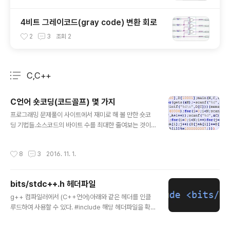
4비트 그레이코드(gray code) 변환 회로
2
3
조회
2
C,C++
분류 전체보기
주요 글 목록
C언어 숏코딩(코드골프) 몇 가지
글 내용
프로그래밍 문제풀이 사이트에서 재미로 해 볼 만한 숏코
딩 기법들.소스코드의 바이트 수를 최대한 줄여보는 것이
다.특정 컴파일러에서만 되는 부분이 있기 때문에 문제풀
이 사이트의 컴파일러 종류와 버전을 고려해서 해야 한다...
작성시간
8
3
2016. 11. 1.
1. 컴파일러의 특성에 따라 코드를 최대한 생략한다.gcc컴
파일러에서는 #include 를 생략해도 되고,main함수의 반
환형이나 리턴을 생략해도 된다. main(){printf("Hello W
bits/stdc++.h 헤더파일
olrd!");} 2. 문자열 출력만 있는 경우 printf()대신 puts()
글 내용
함수를 사용한다.2바이트를 더 줄일 수 있다.main(){puts
g++ 컴파일러에서 (C++언어)아래와 같은 헤더를 인클
("Hello Wolrd!");} 3. 반복문을 쓸 때 scanf()함수의 반
루드하여 사용할 수 있다. #include 해당 헤더파일을 확인
환값을 이용한다.scanf()함수는 EOF(end of file)가 입
해 보면(링크),cstdio, cstdlib, cmath 등 C언어 표준헤
력되었을..
더들과stack, queue, vector 등과 같은 STL관련 헤더