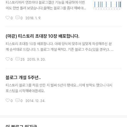
티스토리에서 연초마다 블로그결산 기능을 제공하여 이번
에도 한번 돌려 보았습니다.올해는 블로그를 좀더 해봐야
겠습니다. 근데 github으로 옮길까 하는 생각도...
0
0
2018. 1. 9.
(마감) 티스토리 초대장 10장 배포합니다.
글 내용
티스토리 초대장 10장 배포합니다. 아래 양식에 맞추어 알맞게 작성해주신 분
께 순서대로 드립니다. 1. 블로그 개설 목적2. 기존 블로그 주소(있을 경우)3. 티
스토리 아이디로 쓸 메일주소 (초대장 받을 메일) 전송 후 24시간 내 수령하지
0
25
2015. 9. 20.
않는 경우에는 취소될 수 있습니다. 마감되었습니다.
블로그 개설 5주년..
글 내용
티스토리 블로그를 처음 만든 지 벌써 5년이 됐네요...이제 방학도 했으니 다시
포스팅을 시작해봐야겠네요.
0
0
2014. 12. 24.