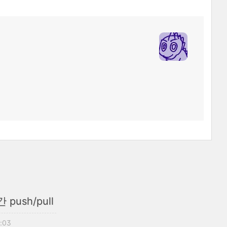
push/pull
3:03