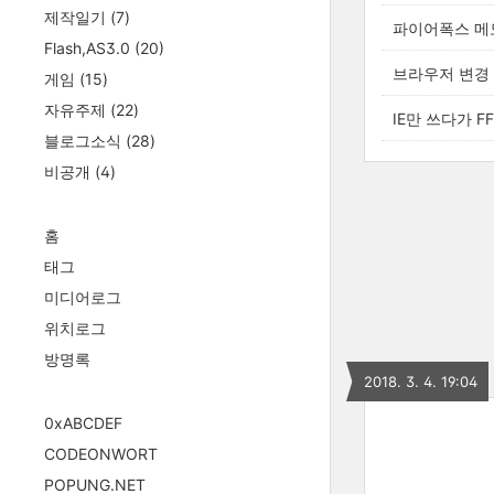
제작일기
(7)
파이어폭스 메모
Flash,AS3.0
(20)
브라우저 변경
게임
(15)
자유주제
(22)
IE만 쓰다가 F
블로그소식
(28)
비공개
(4)
홈
태그
미디어로그
위치로그
방명록
2018. 3. 4. 19:04
0xABCDEF
CODEONWORT
POPUNG.NET