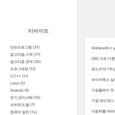
티바이트
만든프로그램
(37)
Grafana에서
알고리즘,수학
(17)
[Git] 서로 다
알고리즘 문제
(20)
프로그래밍
(12)
윈도우10 1주년
C,C++
(11)
파이어폭스 실
Linux
(5)
구글플레이 첫
Android
(9)
전기,전자,HW
(10)
구글 애드센스 
네트워크,웹
(7)
다음뷰를 htm
컴퓨터 일반
(14)