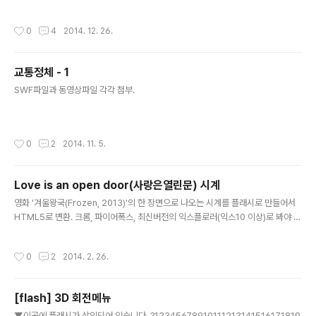
드는 아닙니다.그래도 그냥 올려봅니다... package { im
port flash.display.Bitmap; import flash.display.Bi
작성시간
0
4
2014. 12. 26.
tmapData; import flash.display.Sprite; import fla
sh.events.Event; import flash.geom.Rectangle; i
mport flash.geom.Vector3D; import flash.utils.s
교통정체 - 1
etInterval; public class Main extends Sprite { pu
글 내용
blic function Main():void { if (stage) init();..
SWF파일과 동영상파일 각각 첨부.
작성시간
0
2
2014. 11. 5.
Love is an open door(사랑은열린문) 시계
글 내용
영화 '겨울왕국(Frozen, 2013)'의 한 장면으로 나오는 시계를 플래시로 만들어서
HTML5로 변환. 크롬, 파이어폭스, 최신버전의 익스플로러(익스10 이상)로 봐야 제
대로 나옵니다.(한스머리를 누르면 숨어있는 초침을 볼 수 있습니다.. 다시 누르면 사
라져요 그냥 디버깅용 초침이라서 깊이처리는 안했습니다) 현재 시간이 나옵니다
작성시간
0
2
2014. 2. 26.
[flash] 3D 회전메뉴
글 내용
▼이곳에 플래시가 삽입되어 있습니다. ?12345678910111213141516171819