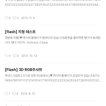
202122232425262728293031323334353637383940414243444
546474849505152535455565758596061626364656667686970
7172737475767778798081828384858687888990919293949596
작성시간
0
2
2013. 11. 9.
979899100101102103104105106107108109110111112113114115116
117118119120121122123124125126127128129130131132133134135
136137138package kr.tibyte{ import flash.display.Bitmap; import f
[flash] 지형 테스트
lash.dis..
글 내용
견본용 작품(▼여기에 플래시가 첨부되어 있습니다)화면을 클릭하면 탱크가 놓여집
니다. 탱크 이미지 : fortress 2 blue
작성시간
0
0
2013. 10. 13.
[Flash] 3D RGB주사위
글 내용
액션스크립트3.0으로 만든 RGB큐브.(▼여기에 플래시가 삽입되어 있습니다)?12
345678910111213141516171819202122232425262728293031323
334353637383940414243444546474849505152535455565758
59606162636465666768697071727374757677import flash.displa
작성시간
1
4
2013. 8. 21.
y.Shape;import flash.geom.Vector3D;import flash.geom.Matrix3D;im
port flash.events.MouseEvent; var scale:int = 160;var density:int = 10;
var densityCube:int = density*density*density;var points..