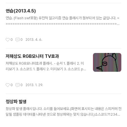
생성한다.그렇기 때문에 스테이지에서나 스크립트로 버튼의 배치를 바꿔도 버튼들
의 위치관계를 계산하여 문제없이 키보드 초점이동을 할 수 있다. 코드 :Hello Synt
연습(2013.4.5)
axHighlighter?1234567891011121314151617181920212223242526
글 내용
27282930313233343..
연습. (Flash swf포함) 유전적 알고리즘 연습 플래시가 첨부되어 있는 글입니다. =
===================================================
===
작성시간
0
0
2013. 4. 6.
저해상도 RGB모니터 TV효과
글 내용
저해상도 RGB모니터효과 플래시. - 순서 1. 플래시 2. 미
리보기 3. 소스코드 1. 플래시 2. 미리보기 3. 소스코드 pa
ckage { import flash.display.BitmapData; import
flash.display.Bitmap; import flash.display.Movie
작성시간
0
0
2013. 1. 29.
Clip; import flash.net.FileReference; import flas
h.net.FileFilter; import flash.events.Event; import
flash.utils.ByteArray; import flash.display.Loade
정상파 발생
r; import flash.events.MouseEvent; import flash.
글 내용
text.TextField; import flash.tex..
정상파 발생 플래시입니다. 소리를 들어보세요.(화면에 표시되는 내용은 스피커에 전
달될 샘플링 데이터를 나타낸 것으로 정상파와는 맞지 않습니다.)소스코드?12345
678910111213141516171819202122232425262728293031323334
353637383940414243444546474849505152535455565758596