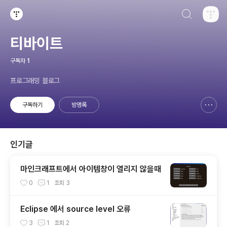
검색하기
티스토리
티바이트
구독자
1
프로그래밍 블로그
구독하기
방명록
신고하기 레이어
열기
인기글
마인크래프트에서 아이템창이 열리지 않을때
0
1
조회
3
Eclipse 에서 source level 오류
3
1
조회
2