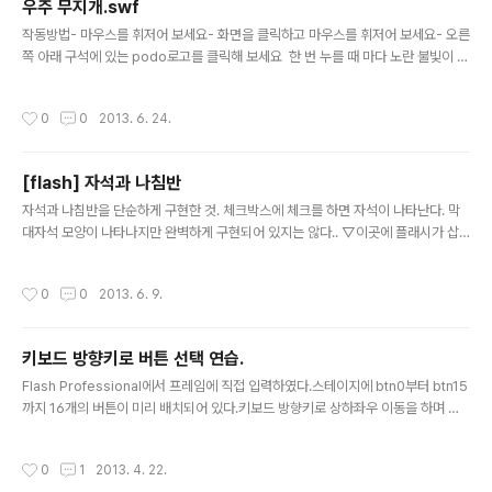
우주 무지개.swf
글 내용
작동방법- 마우스를 휘저어 보세요- 화면을 클릭하고 마우스를 휘저어 보세요- 오른
쪽 아래 구석에 있는 podo로고를 클릭해 보세요 한 번 누를 때 마다 노란 불빛이 켜
졌다가 꺼졌다가를 반복하며 불이 켜져 있을 때는 화면에 잔상이 남아서 색다른 모
양을 볼 수 있습니다. (1차 수정 : podo로고가 두번씩 눌려서 켜졌다가 다시 꺼지는
작성시간
0
0
2013. 6. 24.
버그 수정)(▼ 이곳에 플래시가 삽입되어 있습니다. 일부 환경에서는 보이지 않을 수
있습니다.) ?1234567891011121314151617181920212223242526272
829303132333435363738394041424344454647484950515253
[flash] 자석과 나침반
5455565758596061626364656667686970717273747576777879
글 내용
8081..
자석과 나침반을 단순하게 구현한 것. 체크박스에 체크를 하면 자석이 나타난다. 막
대자석 모양이 나타나지만 완벽하게 구현되어 있지는 않다.. ▽이곳에 플래시가 삽
입되어 있습니다. ========================================
=============================================
작성시간
0
0
2013. 6. 9.
키보드 방향키로 버튼 선택 연습.
글 내용
Flash Professional에서 프레임에 직접 입력하였다.스테이지에 btn0부터 btn15
까지 16개의 버튼이 미리 배치되어 있다.키보드 방향키로 상하좌우 이동을 하며 엔
터 키로 버튼을 누를 수 있다.코드는 아래에... 윈도우 바탕화면에서 아이콘을 키보드
로 포커싱하는 것과 비슷하게 동작하도록 했다.화면에 배치되어 있는 무비클립 객체
작성시간
0
1
2013. 4. 22.
들의 위치관계를 파악하여 각 방향으로유출이 가능한지 여부에 대한 유향그래프를