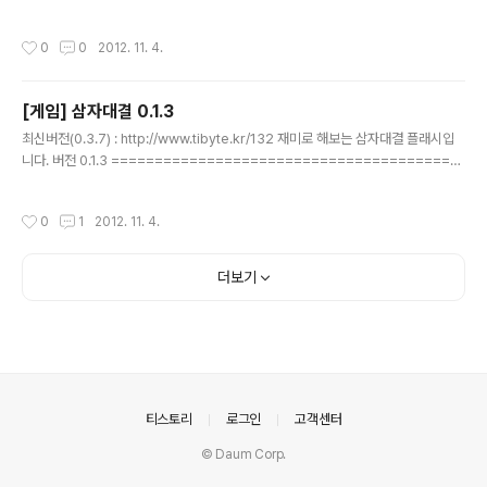
가 나옵니다. ===========================================
=================================================
작성시간
0
0
2012. 11. 4.
[게임] 삼자대결 0.1.3
글 내용
최신버전(0.3.7) : http://www.tibyte.kr/132 재미로 해보는 삼자대결 플래시입
니다. 버전 0.1.3 ========================================
===================================================
=
작성시간
0
1
2012. 11. 4.
더보기
의안내
티스토리
로그인
고객센터
© Daum Corp.