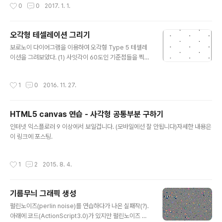
작성시간
0
0
2017. 1. 1.
오각형 테셀레이션 그리기
글 내용
보로노이 다이어그램을 이용하여 오각형 Type 5 테셀레
이션을 그려보았다. (1) 사잇각이 60도인 기준점들을 찍는
다. (2) 기준점을 중심으로 하여 일정한 각도로 6개의 시드
점을 찍는다. (3) 시드점을 기준으로 시드점에서 가장 가까
작성시간
1
0
2016. 11. 27.
운 거리에 있는 픽셀들끼리 묶어서 평면을 분할한다. (4)
완성된 테셀레이션 소스코드https://github.com/tibyt
e/visual/blob/master/tessellation캔버스의 크기가
HTML5 canvas 연습 - 사각형 공통부분 구하기
작아서 외접원을 구하지 않고 단순 반복문으로 구현...var
글 내용
ctx; var width;var height; var pixels = [];var point
인터넷 익스플로러 9 이상에서 보일겁니다. (모바일에선 잘 안됩니다)자세한 내용은
s = []; var numPoints = 0; function init(){ canvas =
이 링크에 포스팅.
document.getEl..
작성시간
1
2
2015. 8. 4.
기름무늬 그래픽 생성
글 내용
펄린노이즈(perlin noise)를 연습하다가 나온 실패작(?).
아래에 코드(ActionScript3.0)가 있지만 펄린노이즈 코