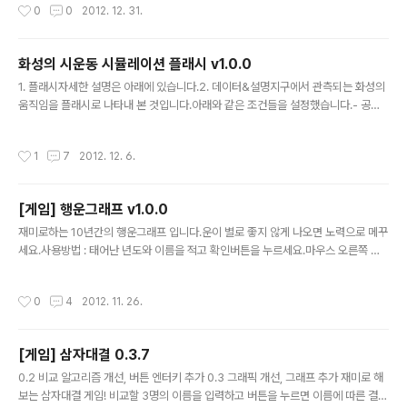
작성시간
0
0
2012. 12. 31.
0616263import flash.display.Bitmap;import flash.display.BitmapData;
import flash.text.TextField;import flash.events.MouseEvent;import fla
sh.text.TextFormat;import flash.text.TextFormatAlign;import flash.t..
화성의 시운동 시뮬레이션 플래시 v1.0.0
글 내용
1. 플래시자세한 설명은 아래에 있습니다.2. 데이터&설명지구에서 관측되는 화성의
움직임을 플래시로 나타내 본 것입니다.아래와 같은 조건들을 설정했습니다.- 공전
궤도 모양원(평면)으로 가정- 공전궤도 반지름지구 : 1화성 : 1.5-공전속도지구 : 1.8
8화성 : 1- 궤도경사와 승교점경도지구 : 7.3˚ 349˚화성 : 5.7˚ 50˚- 천구의 중심
작성시간
1
7
2012. 12. 6.
태양 (중심을 지구로 잡으면 투영면이 움직여서 알아보기가 불편하고,태양으로 잡아
도 화성의 역행 움직임이 나타나는 모양을 설명하기에는큰 차이가 없기 때문에 편의
상 태양을 기준으로 함.) - 관찰자의 고도황도를 기준으로 pi/13 라디안지구와 화성
[게임] 행운그래프 v1.0.0
의 공전궤도면이 일치하지 않기 때문에화성이 충 부근에서 역행을 할 때 α모양이나
글 내용
s모양이 나타나게 됩니다.예전에 만들..
재미로하는 10년간의 행운그래프 입니다.운이 별로 좋지 않게 나오면 노력으로 메꾸
세요.사용방법 : 태어난 년도와 이름을 적고 확인버튼을 누르세요.마우스 오른쪽 버
튼으로 언어전환을 할 수 있습니다. (fp11.2)코드Colored By Color Scripter™ 1
234567891011121314151617181920212223242526272829303132
작성시간
0
4
2012. 11. 26.
333435363738394041424344454647484950515253545556575
8596061626364656667686970717273747576777879808182838
48586878889909192939495969798991001011021031041051061
[게임] 삼자대결 0.3.7
07108109110111112113114package{ impor..
글 내용
0.2 비교 알고리즘 개선, 버튼 엔터키 추가 0.3 그래픽 개선, 그래프 추가 재미로 해
보는 삼자대결 게임! 비교할 3명의 이름을 입력하고 버튼을 누르면 이름에 따른 결과