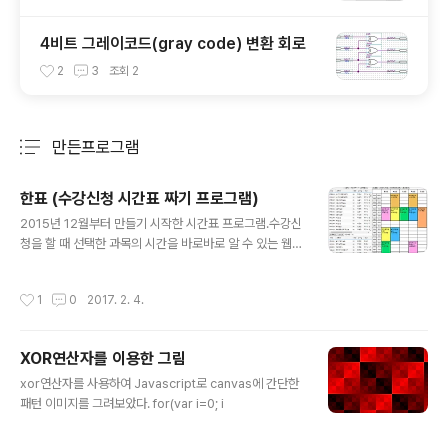
4비트 그레이코드(gray code) 변환 회로
2
3
조회
2
만든프로그램
분류 전체보기
주요 글 목록
한표 (수강신청 시간표 짜기 프로그램)
글 내용
2015년 12월부터 만들기 시작한 시간표 프로그램.수강신
청을 할 때 선택한 과목의 시간을 바로바로 알 수 있는 웹페
이지이다.과목코드, 과목명, 교수님 검색이 가능하며 이미
지저장기능과 공유기능이 있다.아직 전체적으로 미완성인
작성시간
1
0
2017. 2. 4.
상태이며 점차 새로운 기능을 추가할 계획... Javascript,
jQuery3, Ajax 사용. 사이트 주소 : http://hanpyo.co
m소스코드 : https://github.com/zetagate/hanpyo
XOR연산자를 이용한 그림
(라이센스 : GPL v3)
글 내용
xor연산자를 사용하여 Javascript로 canvas에 간단한
패턴 이미지를 그려보았다. for(var i=0; i