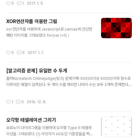
작성시간
0
1
2017. 1. 5.
XOR연산자를 이용한 그림
글 내용
xor연산자를 사용하여 Javascript로 canvas에 간단한
패턴 이미지를 그려보았다. for(var i=0; i
작성시간
0
0
2017. 1. 1.
[알고리즘 문제] 유일한 수 두개
글 내용
출처Koreatech Onlinejudge(링크) 문제이해-50000이상 50000이하 정수로
이루어진 배열이 입력된다. 두 개의 수를 제외한 나머지 수는 모두 2개씩 존재한다.
단 하나씩만 존재하는 두 수를 크기가 작은 것부터 출력하는 문제이다. 문제접근유일
한 수를 찾는 문제에서는(링크) 모든 배열원소들을 XOR연산으로 누적하여 쉽게 구
작성시간
1
0
2016. 12. 8.
할 수 있었다. 그러나 이 문제에서는 2개를 찾아야 하므로 단순히 XOR로는 구할 수
없다. 1. 배열 이용입력되는 수의 범위가 -50000부터 50000까지 100001크기의
범위이므로 크기 100001짜리 배열을 만들고, 모든 인자를 0으로 초기화한 후, 입력
오각형 테셀레이션 그리기
배열을 순차탐색하면서 해당 입력값을 인덱스로 하는 배열위치에 1을 더한다. 이 과
글 내용
정이 끝났을 때 1이 기록되어..
보로노이 다이어그램을 이용하여 오각형 Type 5 테셀레
이션을 그려보았다. (1) 사잇각이 60도인 기준점들을 찍는