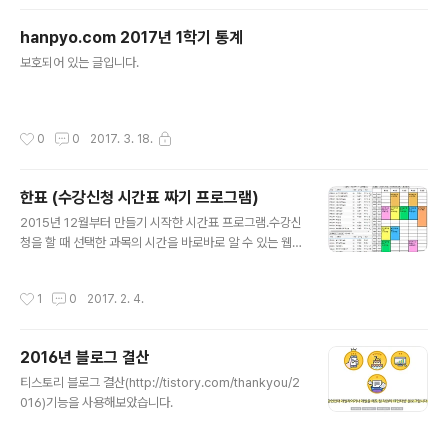
있다.- 자리수가 1개인 수를 모두 썼을 때는 길이가 9인 문
자열이 생성된다.- 자리수가 2개인 수를 모두 썼을 때는 길
hanpyo.com 2017년 1학기 통계
이가 90*2 = 180 인 문자열이 생성된다.- 자리수가 3개
글 내용
인 수를 모두 썼을 때는 길이가 900*3 = 2700인 문자열
보호되어 있는 글입니다.
이 생성된다.만약 P 값으로 2889가 입력된다면, 그 수는
9+180+2700 이므로 세 자리 숫자 중 가장 마지막에 오
는 숫자(999..
작성시간
0
0
2017. 3. 18.
한표 (수강신청 시간표 짜기 프로그램)
글 내용
2015년 12월부터 만들기 시작한 시간표 프로그램.수강신
청을 할 때 선택한 과목의 시간을 바로바로 알 수 있는 웹페
이지이다.과목코드, 과목명, 교수님 검색이 가능하며 이미
지저장기능과 공유기능이 있다.아직 전체적으로 미완성인
작성시간
1
0
2017. 2. 4.
상태이며 점차 새로운 기능을 추가할 계획... Javascript,
jQuery3, Ajax 사용. 사이트 주소 : http://hanpyo.co
m소스코드 : https://github.com/zetagate/hanpyo
2016년 블로그 결산
(라이센스 : GPL v3)
글 내용
티스토리 블로그 결산(http://tistory.com/thankyou/2
016)기능을 사용해보았습니다.