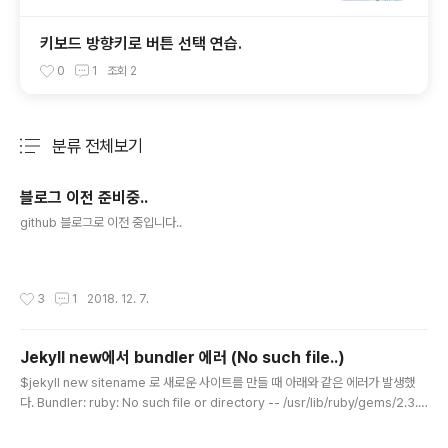
키보드 방향키로 버튼 선택 연습.
0
1
조회
2
분류 전체보기
주요 글 목록
블로그 이전 준비중..
글 내용
github 블로그로 이전 중입니다..
작성시간
3
1
2018. 12. 7.
Jekyll new에서 bundler 에러 (No such file..)
글 내용
$jekyll new sitename 로 새로운 사이트를 만들 때 아래와 같은 에러가 발생했
다. Bundler: ruby: No such file or directory -- /usr/lib/ruby/gems/2.3.
0/gems/bundler-1.16.1/exe/bundle (LoadError) $gem env로 환경설정을
보면 경로가 아래와 같이 나온다. /var/lib/gems/2.3.0 해당 경로로 심볼릭 링크를