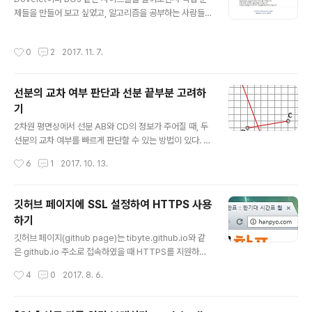
8로 하면 위 연산식이 아래와 같이 된다. (현 상태에서 m은
제들을 만들어 보고 싶었고, 알고리즘을 공부하는 사람들
64라고 가정) (arr[i]>>m)&7 2의 거듭제곱으로 나누었
과 소규모 대회를 열어보기 위해 온라인저지(Online Jud
을 때의 나머지는, 굳이 나누어서 계산..
ge)시스템을 구축하게 되었다. DMOJ 설치 DMOJ는 Dj
작성시간
0
2
2017. 11. 7.
ango 기반으로 되어 있는 온라인저지 시스템으로, githu
b 커밋이 꾸준히 올라오고 있고 현대적인 사이트 디자인이
특징이다. 설치 가이드에 따라 설치를 진행하였는데 마지
선분의 교차 여부 판단과 선분 끝부분 고려하
막 단계에서 nginx 권한 관련 오류를 해결하지 못하여 진
기
행하지 못하였다. 도커이미지도 제공되고 있어서 컨테이너
글 내용
를 실행해 보았더니 이번에는 Django 내부 코드에서 오류
2차원 평면상에서 선분 AB와 CD의 정보가 주어질 때, 두
가 발생하여 포기. HUSTOJ 설치 * 2018년 2월에 갱신
선분의 교차 여부를 빠르게 판단할 수 있는 방법이 있다. 벡
되었습니다. 아래 글 보다는 이 글을 참고하세요. 일단 구동
터의 외적(벡터곱)을 이용하는 방법이다. 그림 1과 같이 두
작성시간
6
1
2017. 10. 13.
이 되는 것을..
선분이 교차하는 경우를 생각해 보자. 벡터 BA를 기준으로
점 C와 점 D가 서로 다른 회전방향에 있으므로, 아래 두 경
우는 벡터곱 연산의 결과로 나온 z값의 부호가 다르다.- 벡
깃허브 페이지에 SSL 설정하여 HTTPS 사용
터 BA와 벡터 BC를 외적한 결과- 벡터 BA와 벡터 BD를
하기
외적한 결과 벡터 DC에 대해서도 역시 부호가 다르게 된
글 내용
다.- 벡터 DC와 벡터 DA를 외적한 결과- 벡터 DC와 벡터
깃허브 페이지(github page)는 tibyte.github.io와 같
DB를 외적한 결과 그림 1. 교차하는 두 선분 즉, 벡터곱 연
은 github.io 주소로 접속하였을 때 HTTPS를 지원하지
산을 이용하여 한 선분의 벡터를 기준으로, 다른 선분의 두
만 커스텀 도메인을 설정하였을 경우 그림 1과 같이 지원되
작성시간
4
0
2017. 8. 6.
점들이 같은 회전뱡향에 있는지, 다른 회전방향에 ..
지 않는 것을 볼 수 있다.그림 1. 커스텀 도메인 설정한 깃허
브 페이지를 접속하였을 때의 주소창 커스텀 도메인을 연
결한 깃허브 페이지에 SSL(Secure Sockets Layer)을