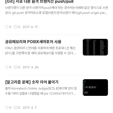
[Git] 서로 다른 원격 브랜치간 push/pull
설정하기 위해서는 먼저 SSL 인증서를 발급받아 설치해야
글 내용
브랜치명이 다른 원격 브랜치에 push해야 하는 경우에는아래와 같은 형식으로 쓰면
하는데, Cloudflare의 네임서버를 사용하면 이 과정을 간
된다. git push 원격저장소명 로컬브랜치:원격브랜치 예시)git push origin patc
단하게 할 수 있다. Cloudflare의 Add Website 페이지
h:gh-pages 원격 저장소로부터 pull을 받는 경우 아래와 같이 순서를 바꾸어서 쓴
에서 도메인을 등록하면 DNS 레코드들을 자동으로 불러
다. git pull 원격저장소명 원격브랜치:로컬브랜치 만약 대상 브랜치가 HEAD가 가
온다. 목록을 확인한다. 그림 2. DNS 레코드 설정화면 DN
작성시간
0
0
2017. 6. 17.
리키고 있는 브랜치이면 로컬 브랜치를 생략하여git pull 원격저장소명 원격브랜치
S 레코드를 확인 후 설정을..
와 같이 쓸 수 있다.
공유메모리와 POSIX세마포어 사용
글 내용
리눅스 환경에서 C언어를 사용하여 빠른 프로세스간 통신
(IPC)를 구현해야 할 때에 공유메모리를 사용할 수 있다.
그러나 한 프로세스가 데이터를 읽는 도중에 다른 프로세
스가 해당 공간에 대해 쓰기 작업을 한다면 데이터 부정합
작성시간
0
0
2017. 4. 28.
이 발생할 수 있다. POSIX 세마포어 중 이름 있는 세마포
어(named semaphore)를 사용하여 공유자원에 대한
동시 접근 문제를 해결할 수 있다. 공유메모리를 사용하기
[알고리즘 문제] 숫자 이어 붙이기
위해 아래와 같은 함수들을 사용해야 한다.shmget() 임의
글 내용
의 키값과 메모리크기를 매개면수로 주어 공유메모리 생성
출처 Koreatech Online Judge(링크) 문제이해 양의 정
을 커널에 요청하고, 정상적으로 생성되었을시 id를 받아
수를 1부터 일렬로 나열했을 때 (ex 12345678910111
온다. shmat()공유메모리를 현재 프로세스에 붙인다(atta
2...) P번째에 오는 숫자를 구하는 문제이다. 문제접근 자리
ch) 반환값으로는 공유메모리의 포인터가 나오고 이 포인
수가 1개인 수(1~9), 2개인 수(10~99), 3개인 수(100~
작성시간
0
0
2017. 4. 7.
터를 통해 메모리에 접..
999), ... 를 구분하여 계산한다 구현 아래와 같은 규칙이