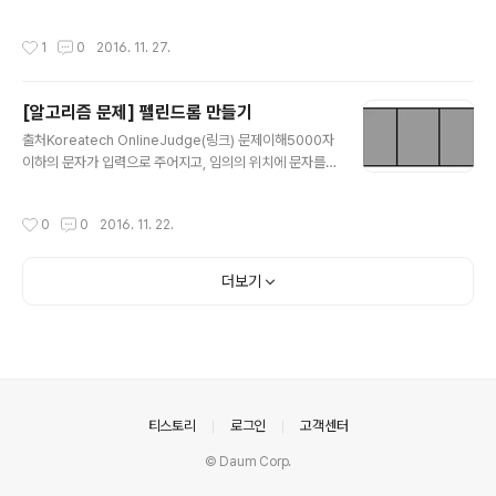
다. (2) 기준점을 중심으로 하여 일정한 각도로 6개의 시드
점을 찍는다. (3) 시드점을 기준으로 시드점에서 가장 가까
작성시간
1
0
2016. 11. 27.
운 거리에 있는 픽셀들끼리 묶어서 평면을 분할한다. (4)
완성된 테셀레이션 소스코드https://github.com/tibyt
e/visual/blob/master/tessellation캔버스의 크기가
[알고리즘 문제] 펠린드롬 만들기
작아서 외접원을 구하지 않고 단순 반복문으로 구현...var
글 내용
ctx; var width;var height; var pixels = [];var point
출처Koreatech OnlineJudge(링크) 문제이해5000자
s = []; var numPoints = 0; function init(){ canvas =
이하의 문자가 입력으로 주어지고, 임의의 위치에 문자를
document.getEl..
추가하여 펠린드롬으로 만들 때 추가하는 문자의 개수를
최소화하면, 몇 개인지를 구하는 문제이다. 문제접근동적
작성시간
0
0
2016. 11. 22.
프로그래밍 문제이다.인덱스 a부터 인덱스 b까지의 구역
에 대해 펠린드롬을 만들기 위한 최소비용을 D[a][b]라고
하자. D[a][b]를 한 단계 작은 계산결과로 구하기 위해 두
더보기
가지 조건을 따져봐야 한다. 1. 구역의 맨 앞과 맨 뒤가 같은
문자인 경우D[a][b] (구역의 전체)는 D[a+1][b-1] (회색
부분)와 같다. 2. 구역의 맨 앞과 맨 뒤가 다른 문자인 경우
D[a][b] = 1+min(D[a][b-1], D[a+1][b])a부터 b-1까
지의 부분구역과, a+..
의안내
티스토리
로그인
고객센터
© Daum Corp.