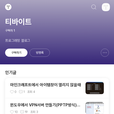
검색하기
티스토리
티바이트
구독자
1
프로그래밍 블로그
구독하기
방명록
신고하기 레이어
열기
인기글
마인크래프트에서 아이템창이 열리지 않을때
0
1
조회
4
윈도우에서 VPN서버 만들기(PPTP방식)와
인터넷 공유
10
19
조회
3