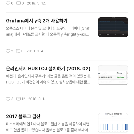
작성시간
0
0
2018. 5. 12.
걸어주거나, jekyll 설정을 변경하면 해결된다.
Grafana에서 y축 2개 사용하기
글 내용
오픈소스 데이터 분석 및 모니터링 도구인 그라파나(Graf
ana)에서 그래프를 표시할 때 오른쪽 y 축(right y-axis)
을 사용할 수 있다. 이 글에서 사용한 그라파나 버전은 4.6.
3이다. InfluxDB 등에서 가져온 2가지 메트릭을 그래프로
작성시간
2
0
2018. 3. 4.
표시하면 처음에는 아래와 같이 된다. 해당 그래프에서 Di
splay탭의 Series overrides로 들어가 오버라이드할
항목의 alias와 Y축 관련 설정을 추가한다. 아래 그림과 같
온라인저지 HUSTOJ 설치하기 (2018. 02)
이 우측에도 y축이 생기는 것을 볼 수 있다. 축의 수치 범위
글 내용
는 Axes 탭에서 설정이 가능하다.
예전에 '온라인저지 구축기' 라는 글을 올린 적이 있었는데,
HUSTOJ가 버전업이 계속 되었고, 설치방법에 대한 문의
가 있어 다시 적어봅니다. 설치 OS : Ubuntu 16.04.2 LT
SHUSTOJ repo : https://github.com/zhblue/hust
작성시간
3
12
2018. 3. 1.
oj (2018년 2월 28일 버전) 1. git을 설치한다.sudo apt
-get install git 2. git clone으로 저장소에서 파일을 복
사해온다.아래 명령어는 항상 최신 버전을 받아오기 때문
2017 블로그 결산
에, 이전 버전이 필요하다면 github에서 이전 커밋을 찾아
글 내용
보아야 한다. git clone https://github.com/zhblue/h
티스토리에서 연초마다 블로그결산 기능을 제공하여 이번
ustoj 3. 받은 파일의 trunk/install 경로에서 install-ub
에도 한번 돌려 보았습니다.올해는 블로그를 좀더 해봐야