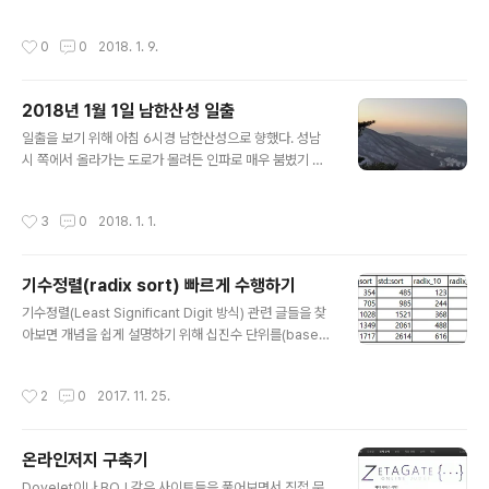
untu16+...
겠습니다. 근데 github으로 옮길까 하는 생각도...
작성시간
0
0
2018. 1. 9.
2018년 1월 1일 남한산성 일출
글 내용
일출을 보기 위해 아침 6시경 남한산성으로 향했다. 성남
시 쪽에서 올라가는 도로가 몰려든 인파로 매우 붐볐기 때
문에 늦지 않을까 걱정하였지만, 다행히 해 뜨기 전 7시 2
6분에 남문 앞에 도착할 수 있었다. 원래 계획은 수어장대
작성시간
3
0
2018. 1. 1.
(守禦將臺)까지 올라가려고 했으나, 시간이 늦어지는 관
계로 남문과 수어장대 사이에 있는 영춘정(迎春亭)에서
해가 뜨는 것을 보게 되었다. 성남시 방향을 내려다 보며..
기수정렬(radix sort) 빠르게 수행하기
7시 49분이 되자 해가 보이기 시작했다. 핸드폰 카메라가
글 내용
좋지 않아서(혹은 찍는 실력이 없어서) 해가 완전히 뜬 이
기수정렬(Least Significant Digit 방식) 관련 글들을 찾
후의 사진은 제대로 찍히지 않았다. 수어장대에서 서문(우
아보면 개념을 쉽게 설명하기 위해 십진수 단위를(base 1
익문) 방향으로 내려는 길. 송파구 방향을 내려다보며.. 멀
0) 사용한 것들이 많은데 실제로 이것을 구현하면 생각보
리 롯데월드타워가 보인다. 사진에는 잘 보이지 않지만 날
다 느린 것을 볼 수 있다. 나눗셈 연산과 나머지연산이 수행
작성시간
2
0
2017. 11. 25.
씨가 맑아서 북한산까지 볼 수 ..
되기 때문이다. 예를 들어 100의 자리에서 기수정렬할 단
계를 보면, (현 상태에서 m은 100이라고 가정한다.) arr
[i]/m%10 위와 같이 / 연산과 % 연산이 사용된다. 이러한
온라인저지 구축기
문제를 개선하기 위해 버킷의 개수를 2의 거듭제곱으로 하
글 내용
면 속도가 빠른 비트연산을 사용할 수 있다. 버킷의 개수를
Dovelet이나 BOJ 같은 사이트들을 풀어보면서 직접 문