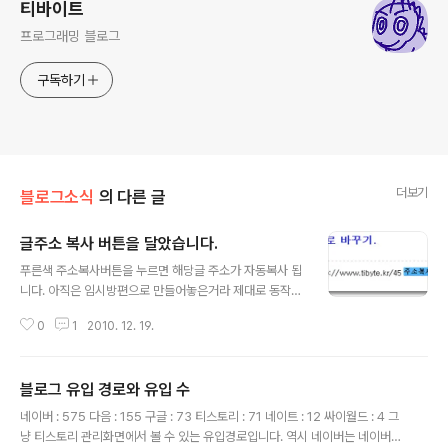
티바이트
프로그래밍 블로그
구독하기
더보기
블로그소식
의 다른 글
글주소 복사 버튼을 달았습니다.
글 내용
푸른색 주소복사버튼을 누르면 해당글 주소가 자동복사 됩
니다. 아직은 임시방편으로 만들어놓은거라 제대로 동작
안할수도 있습니다. 벌써부터 http://를 복사해야한다는걸
0
1
2010. 12. 19.
빼먹었단 사실을 깨닫게 되네요. 제대로 완성하면 다시 포
스팅해 봐야겠네요.
블로그 유입 경로와 유입 수
글 내용
네이버 : 575 다음 : 155 구글 : 73 티스토리 : 71 네이트 : 12 싸이월드 : 4 그
냥 티스토리 관리화면에서 볼 수 있는 유입경로입니다. 역시 네이버는 네이버네