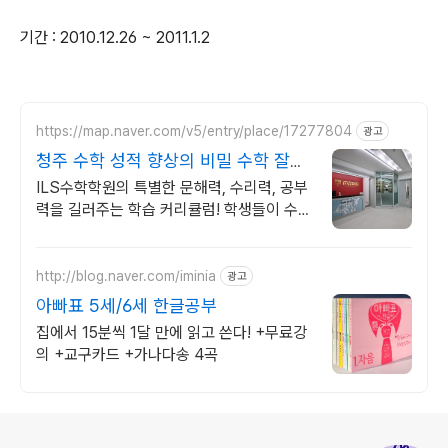
기간 : 2010.12.26 ~ 2011.1.2
https://map.naver.com/v5/entry/place/17277804
광고
청주 수학 성적 향상의 비밀 수학 잘하
고 싶다면? 여기로
ILS수학학원의 특별한 문해력, 수리력, 공부
력을 길러주는 학습 커리큘럼! 학생들이 수학
적인 개념을 완벽히 이해하고 자신감 있게 문
제를 해결하는 커리큘럼!
http://blog.naver.com/iminia
광고
아빠표 5세/6세 한글공부
집에서 15분씩 1달 만에 읽고 쓴다! +무료강
의 +교구카드 +가나다송 4곡
로그 정보