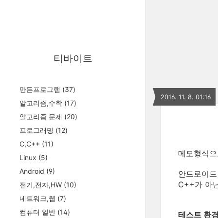
티바이트
만든프로그램
(37)
2016. 11. 8. 01:16
알고리즘,수학
(17)
알고리즘 문제
(20)
프로그래밍
(12)
C,C++
(11)
메모형식으로
Linux
(5)
Android
(9)
안드로이드 
C++가 아
전기,전자,HW
(10)
네트워크,웹
(7)
컴퓨터 일반
(14)
테스트 환