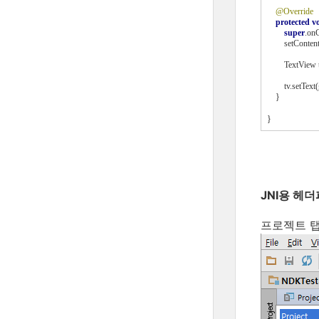
@Override
protected vo
super
.onC
        setConte
        TextVie
        tv.setTex
    }
}
JNI용 헤
프로젝트 탭에