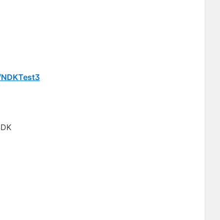
id/NDKTest3
SDK