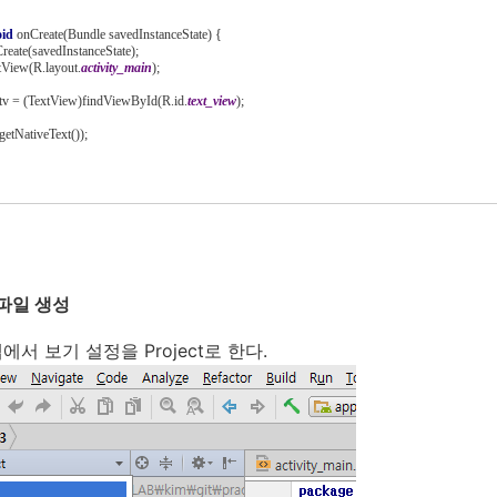
id 
onCreate(Bundle savedInstanceState) {
reate(savedInstanceState);
ntView(R.layout.
activity_main
);
w tv = (TextView)findViewById(R.id.
text_view
);
t(getNativeText());
더파일 생성
서 보기 설정을 Project로 한다.