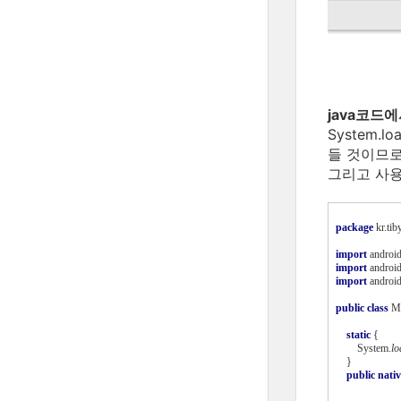
java코드
System.
들 것이므로
그리고 사용
package 
kr.tib
import 
android
import 
android
import 
androi
public class 
Ma
static 
{
        System.
lo
    }
public nativ