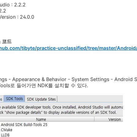
udio : 2.2.2
2.2
Version : 24.0.0
 코드
thub.com/tibyte/practice-unclassified/tree/master/Andro
tings - Appearance & Behavior - System Settings - Android 
Tools로 들어가면 NDK를 설치할 수 있다.