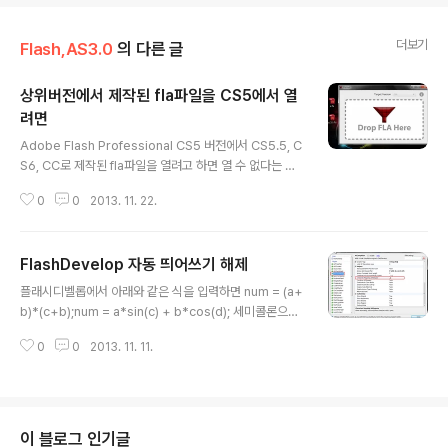
더보기
Flash,AS3.0
의 다른 글
상위버전에서 제작된 fla파일을 CS5에서 열
려면
글 내용
Adobe Flash Professional CS5 버전에서 CS5.5, C
S6, CC로 제작된 fla파일을 열려고 하면 열 수 없다는 오
류가 뜨는데,Flannel이라는 프로그램을 쓰면 그런 상위버
0
0
2013. 11. 22.
전의 fla파일들을 CS5에서 열 수 있다.http://ajarprodu
ctions.com/blog/2012/03/06/flannel-open-new
er-fla-files/공식 블로그에서 바로 다운받을 수 있게 되어
FlashDevelop 자동 띄어쓰기 해제
있다. Adobe AIR로 만들어진 프로그램인데 사용방법은
글 내용
매우 간단하다.바꿀 파일을 Flannel안으로 드래그하면 끝.
플래시디벨롭에서 아래와 같은 식을 입력하면 num = (a+
이렇게 잘 열린다!! ========================
b)*(c+b);num = a*sin(c) + b*cos(d); 세미콜론으로
===================================
문장을 마치거나 엔터로 줄바꿈을 하는 순간 이렇게 변해
=============================..
0
0
2013. 11. 11.
버린다. num = (a + b) * (c + b);num = a * sin(c) + b
* cos(d); 개인의 선호도에 따라 이런 자동 띄어쓰기가 상
당히 거슬릴 수도 있는데설정창에서 이것을 해제할 수 있
다. Tools메뉴에서 Program Settings에 들어간다. 위
사진에서처럼 ASCompletion항목을 클릭해서Helpers
이 블로그 인기글